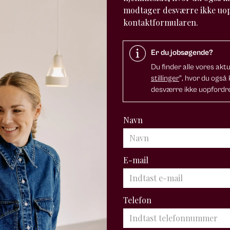
modtager desværre ikke uop
kontaktformularen.
Er du jobsøgende?
Du finder alle vores akt
stillinger
", hvor du også
desværre ikke uopfordre
Navn
E-mail
Telefon