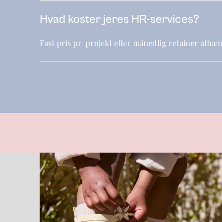
Hvad koster jeres HR-services?
Fast pris pr. projekt eller månedlig retainer afhæ