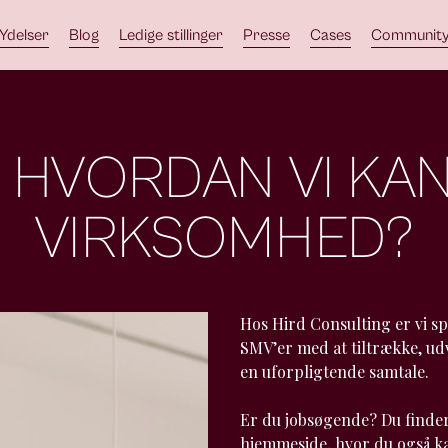
Ydelser
Blog
Ledige stillinger
Presse
Cases
Communit
, HVORDAN VI KA
VIRKSOMHED?
Hos Hird Consulting er vi spe
SMV’er med at tiltrække, udv
en uforpligtende samtale.
Er du jobsøgende? Du finder 
hjemmeside, hvor du også ka