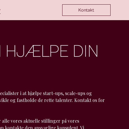
y
Kontakt
N HJÆLPE DIN
cialister i at hjælpe start-ups, scale-ups og
ikle og fastholde de rette talenter. Kontakt os for
alle vores aktuelle stillinger på vores
n kontakte den ansvarlige konsulent. Vi