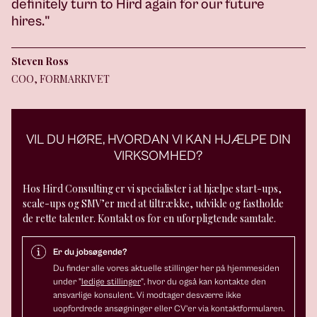
definitely turn to Hird again for our future
hires."
Steven Ross
COO, FORMARKIVET
VIL DU HØRE, HVORDAN VI KAN HJÆLPE DIN
VIRKSOMHED?
Hos Hird Consulting er vi specialister i at hjælpe start-ups,
scale-ups og SMV’er med at tiltrække, udvikle og fastholde
de rette talenter. Kontakt os for en uforpligtende samtale.
Er du jobsøgende?
Du finder alle vores aktuelle stillinger her på hjemmesiden
under "
ledige stillinger
", hvor du også kan kontakte den
ansvarlige konsulent. Vi modtager desværre ikke
uopfordrede ansøgninger eller CV’er via kontaktformularen.