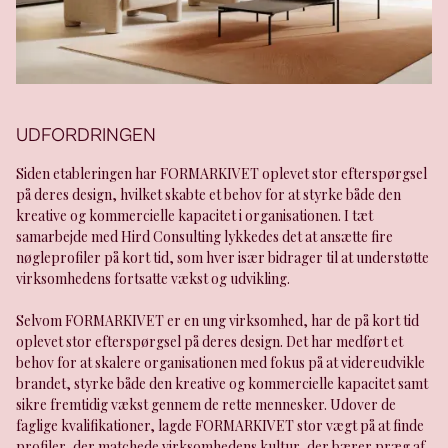
UDFORDRINGEN
Siden etableringen har FORMARKIVET oplevet stor efterspørgsel
på deres design, hvilket skabte et behov for at styrke både den
kreative og kommercielle kapacitet i organisationen. I tæt
samarbejde med Hird Consulting lykkedes det at ansætte fire
nøgleprofiler på kort tid, som hver især bidrager til at understøtte
virksomhedens fortsatte vækst og udvikling.
Selvom FORMARKIVET er en ung virksomhed, har de på kort tid
oplevet stor efterspørgsel på deres design. Det har medført et
behov for at skalere organisationen med fokus på at videreudvikle
brandet, styrke både den kreative og kommercielle kapacitet samt
sikre fremtidig vækst gennem de rette mennesker. Udover de
faglige kvalifikationer, lagde FORMARKIVET stor vægt på at finde
profiler, der matchede virksomhedens kultur, der bærer præg af