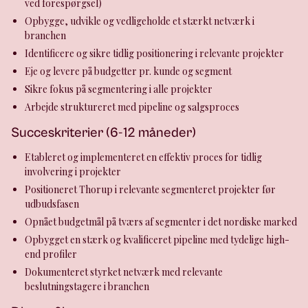
ved forespørgsel)
Opbygge, udvikle og vedligeholde et stærkt netværk i
branchen
Identificere og sikre tidlig positionering i relevante projekter
Eje og levere på budgetter pr. kunde og segment
Sikre fokus på segmentering i alle projekter
Arbejde struktureret med pipeline og salgsproces
Succeskriterier (6-12 måneder)
Etableret og implementeret en effektiv proces for tidlig
involvering i projekter
Positioneret Thorup i relevante segmenteret projekter før
udbudsfasen
Opnået budgetmål på tværs af segmenter i det nordiske marked
Opbygget en stærk og kvalificeret pipeline med tydelige high-
end profiler
Dokumenteret styrket netværk med relevante
beslutningstagere i branchen