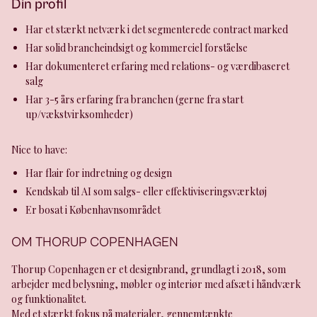
Din profil
Har et stærkt netværk i det segmenterede contract marked
Har solid brancheindsigt og kommerciel forståelse
Har dokumenteret erfaring med relations- og værdibaseret
salg
Har 3-5 års erfaring fra branchen (gerne fra start
up/vækstvirksomheder)
Nice to have:
Har flair for indretning og design
Kendskab til AI som salgs- eller effektiviseringsværktøj
Er bosat i Københavnsområdet
OM THORUP COPENHAGEN
Thorup Copenhagen er et designbrand, grundlagt i 2018, som
arbejder med belysning, møbler og interiør med afsæt i håndværk
og funktionalitet.
Med et stærkt fokus på materialer, gennemtænkte