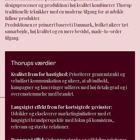
designprocesser og produktion i høj kvalitet kombinerer Thorup
traditionelle teknikker med en moderne tilgang for at udvikle
tidløse produkter.
Produktionen er primært baseret i Danmark, hvilket sikrer tæt
samarbejde, høj kvalitet og en mere bevidst, made-to-order
tilgang.
Thorups værdier
Kvalitet frem for hastighed:
Prioriterer gennemtænkt og
veludført kommunikation og sikrer, at alt indhold,
kampagner og lanceringer udføres med høj detaljegrad og i
overensstemmelse med brandet.
Langsigtet effekt frem for kortsigtede gevinster:
Udvikler og eksekverer marketinginitiativer med et
langsigtet brandperspektiv med fokus på konsistens,
relevans og stærke relationer.
Bygger på tillid:
Opbygger stærke og pålidelige relationer