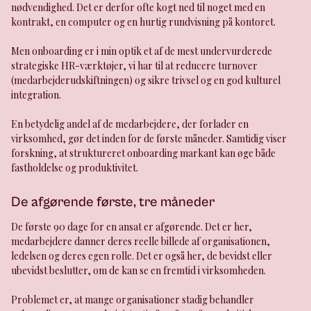
nødvendighed. Det er derfor ofte kogt ned til noget med en
kontrakt, en computer og en hurtig rundvisning på kontoret.
Men onboarding er i min optik et af de mest undervurderede
strategiske HR-værktøjer, vi har til at reducere turnover
(medarbejderudskiftningen) og sikre trivsel og en god kulturel
integration.
En betydelig andel af de medarbejdere, der forlader en
virksomhed, gør det inden for de første måneder. Samtidig viser
forskning, at struktureret onboarding markant kan øge både
fastholdelse og produktivitet.
De afgørende første, tre måneder
De første 90 dage for en ansat er afgørende. Det er her,
medarbejdere danner deres reelle billede af organisationen,
ledelsen og deres egen rolle. Det er også her, de bevidst eller
ubevidst beslutter, om de kan se en fremtid i virksomheden.
Problemet er, at mange organisationer stadig behandler