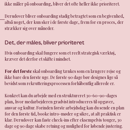
ikke måler på onboarding, bliver det ofte heller ikke prioriteret.
Derudover bliver onboarding stadig betragtet som en begivenhed,
altså noget, der kun sker i de første dage, frem for en proces, der
strækker sig over måneder.
Det, der måles, bliver prioriteret
Hvis onboarding skal fungere som et reelt strategisk værktøj,
kræver det derfor et skifte i mindset.
For det første
skal onboarding tænkes som en længere rejse og
ikke bare den første uge. De første 90 dage bør designes lige så
bevidst som rekrutteringsprocessen forhåbentlig allerede er.
Konkret kan du arbejde med en struktureret 30-60-90-dages
plan, hvor medarbejderen gradvist introduceres til opgaver,
ansvar og kultur. Forinden første arbejdsdag kan du sende en plan
for den første tid, booke intro-møder og sikre, at alt praktisk er
klar. Derudover kan faste check-ins efter eksempelvis touger, 30
dage og 90 dage skabe retning og mulighed for løbende justering.