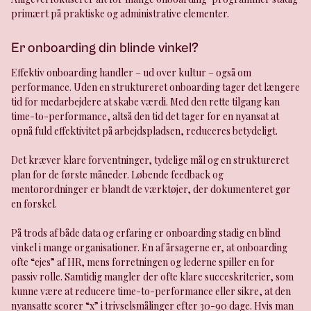
primært på praktiske og administrative elementer.
Er onboarding din blinde vinkel?
Effektiv onboarding handler – ud over kultur – også om
performance. Uden en struktureret onboarding tager det længere
tid for medarbejdere at skabe værdi. Med den rette tilgang kan
time-to-performance, altså den tid det tager for en nyansat at
opnå fuld effektivitet på arbejdspladsen, reduceres betydeligt.
Det kræver klare forventninger, tydelige mål og en struktureret
plan for de første måneder. Løbende feedback og
mentorordninger er blandt de værktøjer, der dokumenteret gør
en forskel.
På trods af både data og erfaring er onboarding stadig en blind
vinkel i mange organisationer. En af årsagerne er, at onboarding
ofte “ejes” af HR, mens forretningen og lederne spiller en for
passiv rolle. Samtidig mangler der ofte klare succeskriterier, som
kunne være at reducere time-to-performance eller sikre, at den
nyansatte scorer “x” i trivselsmålinger efter 30-90 dage. Hvis man