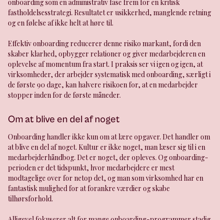
onboarding som en administrativ fase frem for en kritisk
fastholdelsesstrategi. Resultatet er usikkerhed, manglende retning
og en følelse af ikke helt at høre til.
Effektiv onboarding reducerer denne risiko markant, fordi den
skaber klarhed, opbygger relationer og giver medarbejderen en
oplevelse af momentum fra start. I praksis ser vi igen og igen, at
virksomheder, der arbejder systematisk med onboarding, særligt i
de første 90 dage, kan halvere risikoen for, at en medarbejder
stopper inden for de første måneder.
Om at blive en del af noget
Onboarding handler ikke kun om at lære opgaver. Det handler om
at blive en del af noget. Kultur er ikke noget, man læser sig til i en
medarbejderhåndbog. Det er noget, der opleves. Og onboarding-
perioden er det tidspunkt, hvor medarbejdere er mest
modtagelige over for netop det, og man som virksomhed har en
fantastisk mulighed for at forankre værdier og skabe
tilhørsforhold.
Alligevel fokuserer alt for mange onboarding-programmer stadig