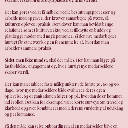
skal føle i relation til arbejdspladsen og dens værdier.
Det kan gøres ved at få indblik i reelle beslutningsprocesser og
arbejde med opgaver, der kræver samarbejde på tværs, så
kulturen opleves i praksis. Derudover kan man bevidst bruge
relationer som et kulturværktøj ved at tilknytte en buddy og
planlægge møder med nøglepersoner, så den nye medarbejder
hurtigt får et netværk og en fornemmelse af, hvordan man
arbejder sammen i praksis.
Sidst, men ikke mindst
, skal der måles. Her kan man kigge på
fastholdelse, engagement og, hvor hurtigt nye medarbejdere
skaber værdi.
Her kan man etablere faste målepunkter i de første 30, 60 og 90
dage, hvor nye medarbejdere både evaluerer deres egen
oplevelse, og organisationen følger op på, hvordan de er kommet
ind i rollen. Det kan for eksempel være korte surveys om trivsel og
klarhed i opgaver kombineret med lederens vurdering af udvikling
og performance.
På den måde kan selve onboardingen af en medarbejder blive en