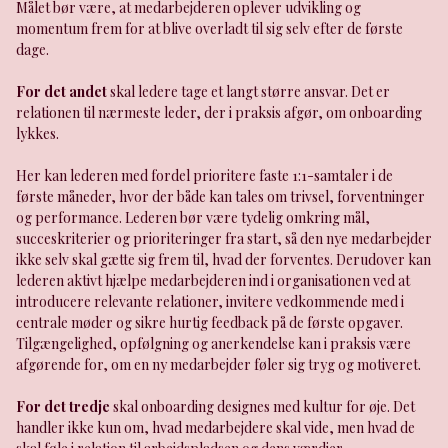
Målet bør være, at medarbejderen oplever udvikling og
momentum frem for at blive overladt til sig selv efter de første
dage.
For det andet
skal ledere tage et langt større ansvar. Det er
relationen til nærmeste leder, der i praksis afgør, om onboarding
lykkes.
Her kan lederen med fordel prioritere faste 1:1-samtaler i de
første måneder, hvor der både kan tales om trivsel, forventninger
og performance. Lederen bør være tydelig omkring mål,
succeskriterier og prioriteringer fra start, så den nye medarbejder
ikke selv skal gætte sig frem til, hvad der forventes. Derudover kan
lederen aktivt hjælpe medarbejderen ind i organisationen ved at
introducere relevante relationer, invitere vedkommende med i
centrale møder og sikre hurtig feedback på de første opgaver.
Tilgængelighed, opfølgning og anerkendelse kan i praksis være
afgørende for, om en ny medarbejder føler sig tryg og motiveret.
For det tredje
skal onboarding designes med kultur for øje. Det
handler ikke kun om, hvad medarbejdere skal vide, men hvad de