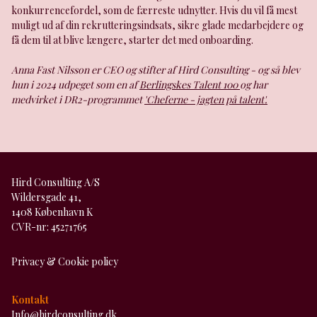
konkurrencefordel, som de færreste udnytter. Hvis du vil få mest
muligt ud af din rekrutteringsindsats, sikre glade medarbejdere og
få dem til at blive længere, starter det med onboarding.
Anna Fast Nilsson er CEO og stifter af Hird Consulting - og så blev
hun i 2024 udpeget som en af
Berlingskes Talent 100
og har
medvirket i DR2-programmet
'Cheferne - jagten på talent'.
Hird Consulting A/S
Wildersgade 41,
1408 København K
CVR-nr: 45271765
Privacy & Cookie policy
Kontakt
Info@hirdconsulting.dk